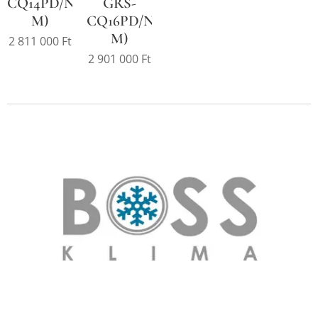
CQ14PD/NHG2-
GRS-
M)
CQ16PD/NHG2-
M)
2 811 000
Ft
2 901 000
Ft