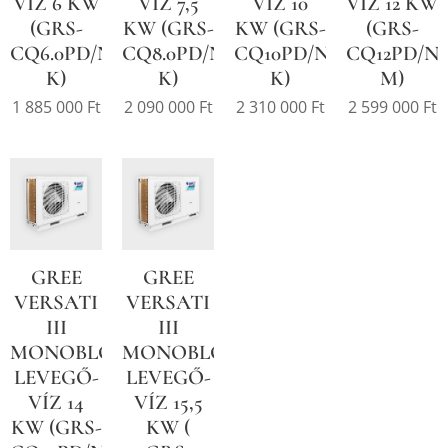
VÍZ 6 KW
VÍZ 7,5
VÍZ 10
VÍZ 12 KW
(GRS-
KW (GRS-
KW (GRS-
(GRS-
CQ6.0PD/NHG-
CQ8.0PD/NHG-
CQ10PD/NHG-
CQ12PD/N
K)
K)
K)
M)
1 885 000
Ft
2 090 000
Ft
2 310 000
Ft
2 599 000
Ft
GREE
GREE
VERSATI
VERSATI
III
III
MONOBLOKK
MONOBLOKK
LEVEGŐ-
LEVEGŐ-
VÍZ 14
VÍZ 15,5
KW (GRS-
KW (