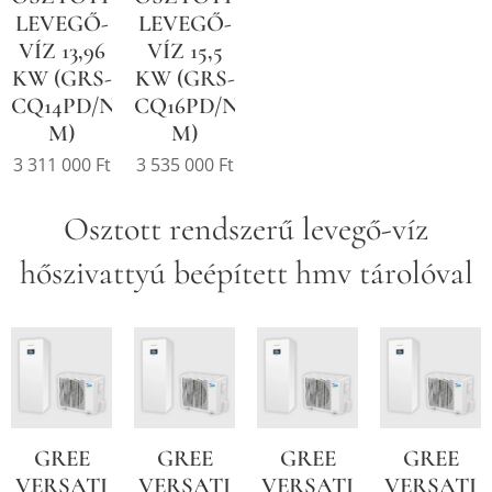
LEVEGŐ-
LEVEGŐ-
VÍZ 13,96
VÍZ 15,5
KW (GRS-
KW (GRS-
CQ14PD/NHH-
CQ16PD/NHH-
M)
M)
3 311 000
Ft
3 535 000
Ft
Osztott rendszerű levegő-víz
hőszivattyú beépített hmv tárolóval
GREE
GREE
GREE
GREE
VERSATI
VERSATI
VERSATI
VERSATI