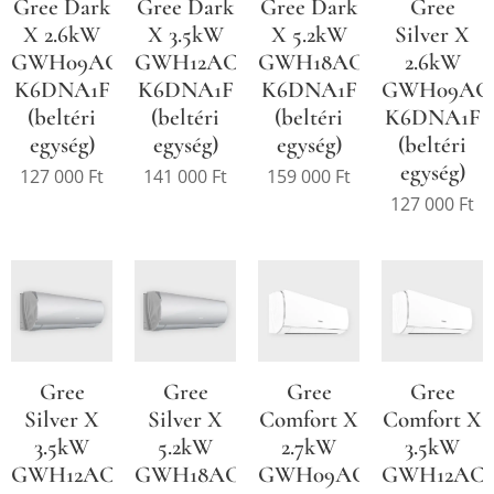
Gree Dark
Gree Dark
Gree Dark
Gree
X 2.6kW
X 3.5kW
X 5.2kW
Silver X
GWH09ACC-
GWH12ACC-
GWH18ACD-
2.6kW
K6DNA1F
K6DNA1F
K6DNA1F
GWH09AC
(beltéri
(beltéri
(beltéri
K6DNA1F
egység)
egység)
egység)
(beltéri
egység)
127 000
Ft
141 000
Ft
159 000
Ft
127 000
Ft
Gree
Gree
Gree
Gree
Silver X
Silver X
Comfort X
Comfort X
3.5kW
5.2kW
2.7kW
3.5kW
GWH12ACC-
GWH18ACD-
GWH09ACC-
GWH12AC