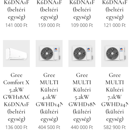
K6DNA1F
K6DNA1F
K6DNA1F
K6DNA1F
(beltéri
(beltéri
(beltéri
(beltéri
egység)
egység)
egység)
egység)
141 000
Ft
159 000
Ft
109 000
Ft
121 000
Ft
Gree
Gree
Gree
Gree
Comfort X
MULTI
MULTI
MULTI
5.2kW
Kültéri
Kültéri
Kültéri
GWH18ACD-
4.1kW
5.2kW
7.1kW
K6DNA1F
GWHD14NK600
GWHD18NK600
GWHD24N
(beltéri
(kültéri
(kültéri
(kültéri
egység)
egység)
egység)
egység)
136 000
Ft
404 500
Ft
440 000
Ft
582 900
Ft