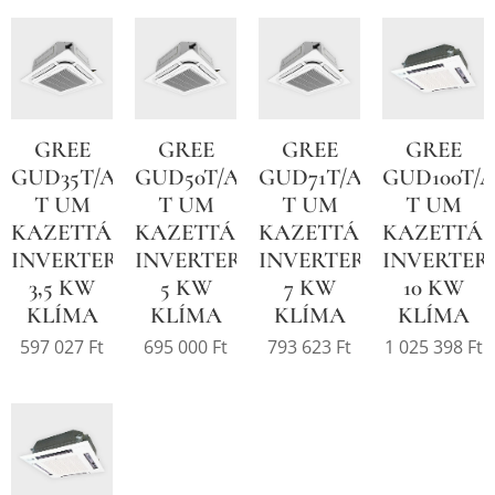
GREE
GREE
GREE
GREE
GUD35T/A-
GUD50T/A-
GUD71T/A-
GUD100T/A
T UM
T UM
T UM
T UM
KAZETTÁS
KAZETTÁS
KAZETTÁS
KAZETTÁS
INVERTER
INVERTER
INVERTER
INVERTER
3,5 KW
5 KW
7 KW
10 KW
KLÍMA
KLÍMA
KLÍMA
KLÍMA
597 027
Ft
695 000
Ft
793 623
Ft
1 025 398
Ft