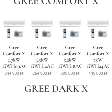
GREE COMFORT X
Gree
Gree
Gree
Gree
Comfort X
Comfort X
Comfort X
Comfort X
2.7kW
3.5kW
5.2kW
7kW
GWH09ACC
GWH12ACC
GWH18ACD
GWH24AC
244 900
Ft
264 900
Ft
399 000
Ft
449 000
Ft
GREE DARK X