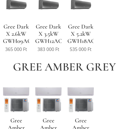
Gree Dark
Gree Dark
Gree Dark
X 2.6kW
X 3.5kW
X 5.2kW
GWH09ACC
GWH12ACC
GWH18ACD
365 000
Ft
383 000
Ft
535 000
Ft
GREE AMBER GREY
Gree
Gree
Gree
Amber
Amber
Amber