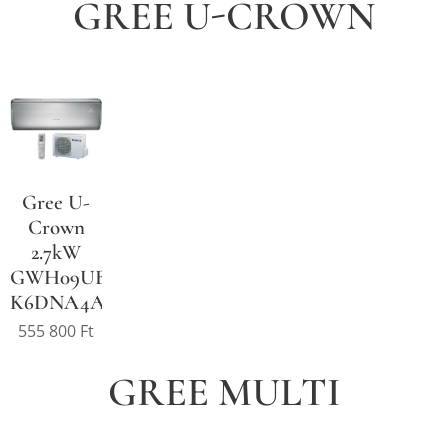
GREE U-CROWN
Gree U-
Crown
2.7kW
GWH09UB-
K6DNA4A
555 800
Ft
GREE MULTI