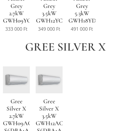
Grey
Grey
Grey
2.7kW
3.5kW
5.3kW
GWH09YC
GWH12YC
GWH18YD
333 000
Ft
349 000
Ft
491 000
Ft
GREE SILVER X
Gree
Gree
Silver X
Silver X
2.7kW
3.5kW
GWH09ACC-
GWH12ACC-
S6DBA1A
S6DBA1A