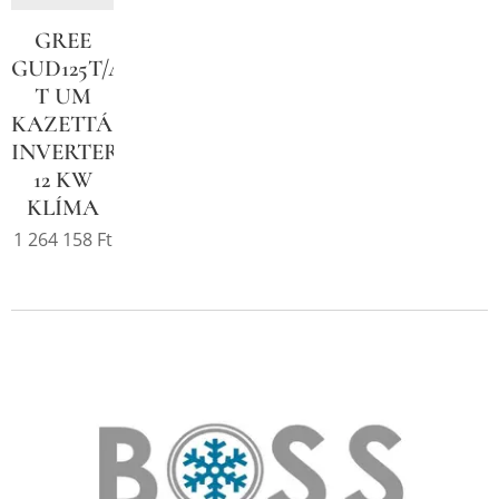
GREE
GUD125T/A-
T UM
KAZETTÁS
INVERTER
12 KW
KLÍMA
1 264 158
Ft