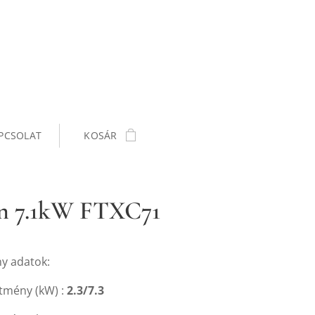
PCSOLAT
KOSÁR
n 7.1kW FTXC71
ny adatok:
ítmény (kW) :
2.3
/7.3