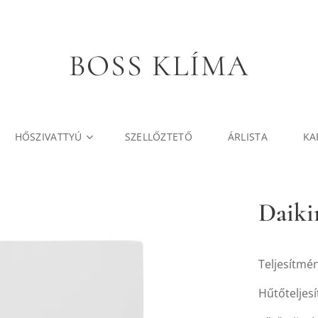
BOSS KLÍMA
HŐSZIVATTYÚ
SZELLŐZTETŐ
ÁRLISTA
KA
Daiki
Teljesítmé
Hűtőteljes