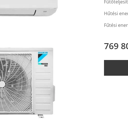
Fűtőteljesí
Hűtési ene
Fűtési ener
769 8