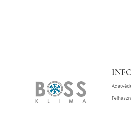
INF
Adatvéde
Felhaszná