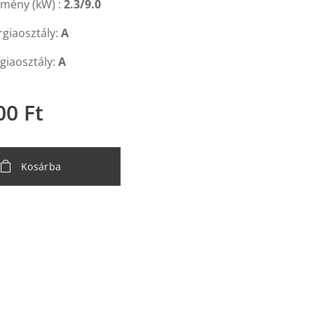
tmény (kW) :
2.3
/9.0
rgiaosztály:
A
giaosztály:
A
00
Ft
Kosárba