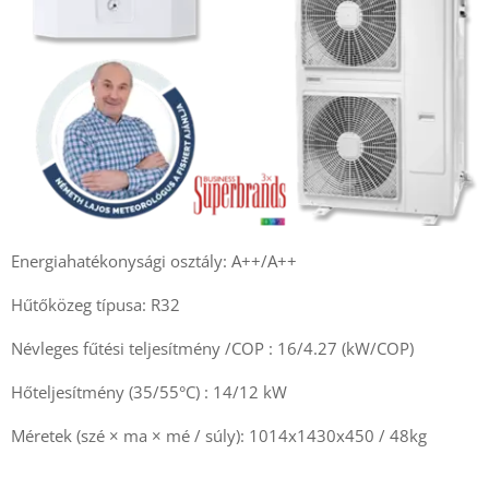
Energiahatékonysági osztály: A++/A++
Hűtőközeg típusa: R32
Névleges fűtési teljesítmény /COP : 16/4.27 (kW/COP)
Hőteljesítmény (35/55°C) : 14/12 kW
Méretek (szé × ma × mé / súly): 1014x1430x450 / 48kg