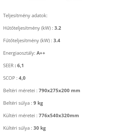
Teljesítmény adatok:
Hűtőteljesítmény (kW) :
3.2
Fűtőteljesítmény (kW) :
3.4
Energiaosztály:
A++
SEER
: 6,1
SCOP :
4,0
Beltéri méretei :
790x275x200 mm
Beltéri súlya :
9 kg
Kültéri méretei :
776x540x320mm
Kültéri súlya :
30
kg