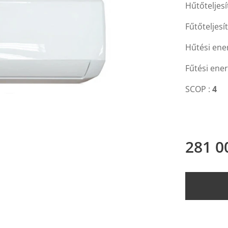
Hűtőteljes
Fűtőteljesí
Hűtési ene
Fűtési ener
SCOP :
4
281 0