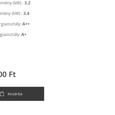
ítmény (kW) :
3.2
tmény (kW) :
3.4
rgiaosztály:
A++
giaosztály:
A+
00
Ft
Kosárba