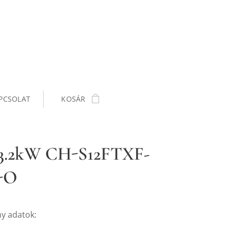
PCSOLAT
KOSÁR
 3.2kW CH-S12FTXF-
-O
ny adatok: